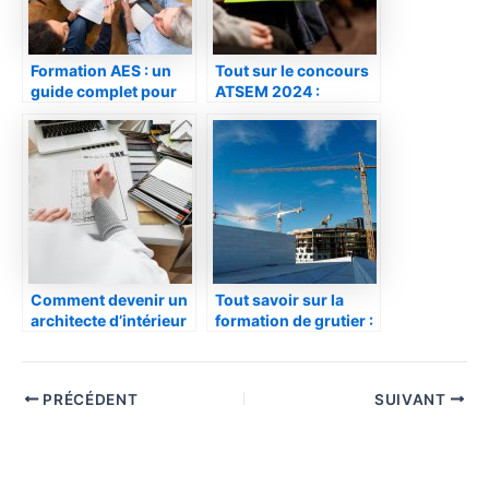
Formation AES : un
Tout sur le concours
guide complet pour
ATSEM 2024 :
votre réussite
Académie et
préparation
Comment devenir un
Tout savoir sur la
architecte d’intérieur
formation de grutier :
accompli
Devenir conducteur
de grue à tour
PRÉCÉDENT
SUIVANT