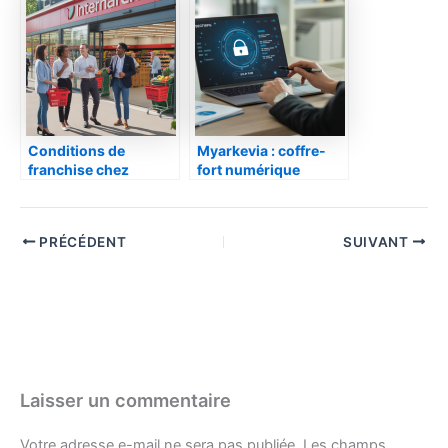
expression écrite
Conditions de
Myarkevia : coffre-
franchise chez
fort numérique
Intermarché : ce que
sécurisé pour vos
les futurs franchisés
documents
doivent savoir
PRÉCÉDENT
SUIVANT
Laisser un commentaire
Votre adresse e-mail ne sera pas publiée.
Les champs